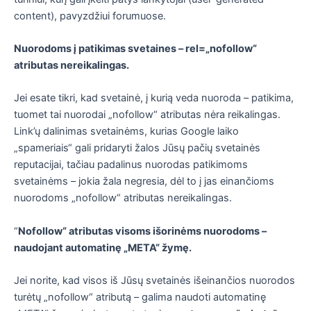
content), pavyzdžiui forumuose.
Nuorodoms į patikimas svetaines –
rel=
„nofollow“
atributas nereikalingas.
Jei esate tikri, kad svetainė, į kurią veda nuoroda – patikima,
tuomet tai nuorodai „nofollow“ atributas nėra reikalingas.
Link’ų dalinimas svetainėms, kurias Google laiko
„spameriais“ gali pridaryti žalos Jūsų pačių svetainės
reputacijai, tačiau padalinus nuorodas patikimoms
svetainėms – jokia žala negresia, dėl to į jas einančioms
nuorodoms „nofollow“ atributas nereikalingas.
“
N
ofollow“ atributas visoms išorinėms nuorodoms –
naudojant automatinę „META“ žymę.
Jei norite, kad visos iš Jūsų svetainės išeinančios nuorodos
turėtų „nofollow“ atributą – galima naudoti automatinę