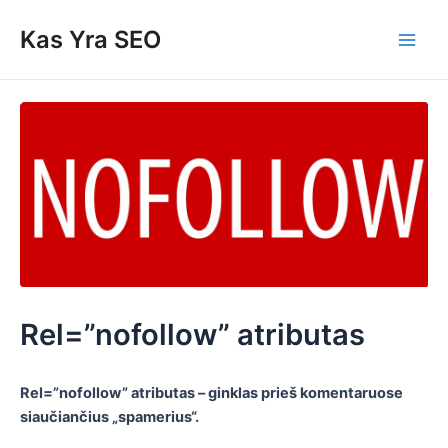
Skip
Post
Main
Kas Yra SEO
to
navigation
Men
content
Rel=”nofollow” atributas
Rel=”nofollow” atributas – ginklas prie
š komentaruose
siaučiančius „spamerius“.