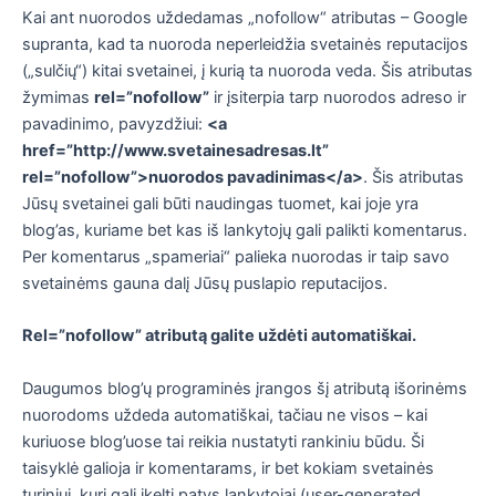
Kai ant nuorodos uždedamas „nofollow“ atributas – Google
supranta, kad ta nuoroda neperleidžia svetainės reputacijos
(„sulčių“) kitai svetainei, į kurią ta nuoroda veda. Šis atributas
žymimas
rel
=”nofollow”
ir įsiterpia tarp nuorodos adreso ir
pavadinimo, pavyzdžiui:
<a
href
=”
http://www.svetainesadresas.lt
”
rel=”nofollow”>nuorodos pavadinimas</a>
. Šis atributas
Jūsų svetainei gali būti naudingas tuomet, kai joje yra
blog’as, kuriame bet kas iš lankytojų gali palikti komentarus.
Per komentarus „spameriai“ palieka nuorodas ir taip savo
svetainėms gauna dalį Jūsų puslapio reputacijos.
Rel=”nofollow” atribut
ą galite uždėti automatiškai.
Daugumos blog’ų programinės įrangos šį atributą išorinėms
nuorodoms uždeda automatiškai, tačiau ne visos – kai
kuriuose blog’uose tai reikia nustatyti rankiniu būdu. Ši
taisyklė galioja ir komentarams, ir bet kokiam svetainės
turiniui, kurį gali įkelti patys lankytojai (user-generated