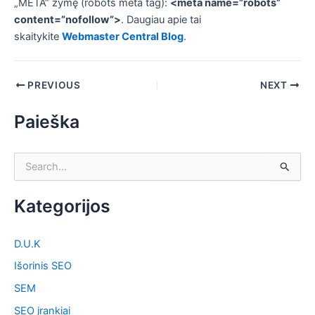
„META“ žymę (robots meta tag):
<meta name
=”robots”
content=”nofollow”>
. Daugiau apie tai
skaitykite
Webmaster Central Blog
.
PREVIOUS
NEXT
Paieška
S
e
a
Kategorijos
r
c
h
D.U.K
f
o
Išorinis SEO
r
SEM
:
SEO įrankiai