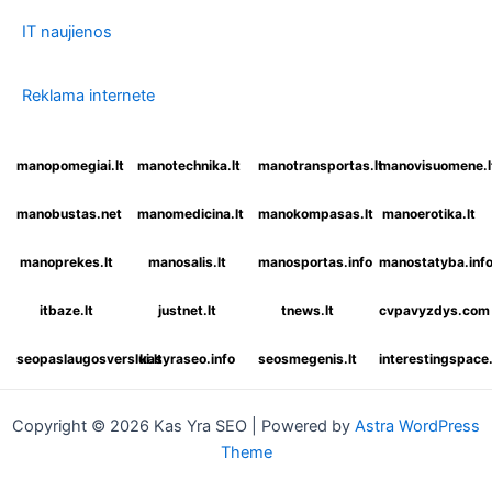
IT naujienos
Reklama internete
manopomegiai.lt
manotechnika.lt
manotransportas.lt
manovisuomene.l
manobustas.net
manomedicina.lt
manokompasas.lt
manoerotika.lt
manoprekes.lt
manosalis.lt
manosportas.info
manostatyba.inf
itbaze.lt
justnet.lt
tnews.lt
cvpavyzdys.com
seopaslaugosverslui.lt
kasyraseo.info
seosmegenis.lt
interestingspac
Copyright © 2026 Kas Yra SEO | Powered by
Astra WordPress
Theme