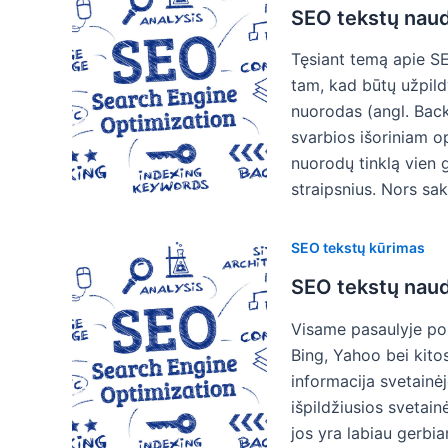
SEO tekstų naud
Tęsiant temą apie SE
tam, kad būtų užpildy
nuorodas (angl. Back
svarbios išoriniam o
nuorodų tinklą vien
straipsnius. Nors s
SEO tekstų kūrimas
SEO tekstų nau
Visame pasaulyje pop
Bing, Yahoo bei kitos
informacija svetainėj
išpildžiusios svetainė
jos yra labiau gerbia