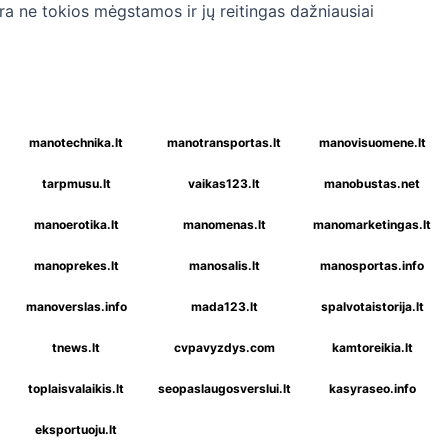
ra ne tokios mėgstamos ir jų reitingas dažniausiai
manotechnika.lt
manotransportas.lt
manovisuomene.lt
tarpmusu.lt
vaikas123.lt
manobustas.net
manoerotika.lt
manomenas.lt
manomarketingas.lt
manoprekes.lt
manosalis.lt
manosportas.info
manoverslas.info
mada123.lt
spalvotaistorija.lt
tnews.lt
cvpavyzdys.com
kamtoreikia.lt
toplaisvalaikis.lt
seopaslaugosverslui.lt
kasyraseo.info
eksportuoju.lt