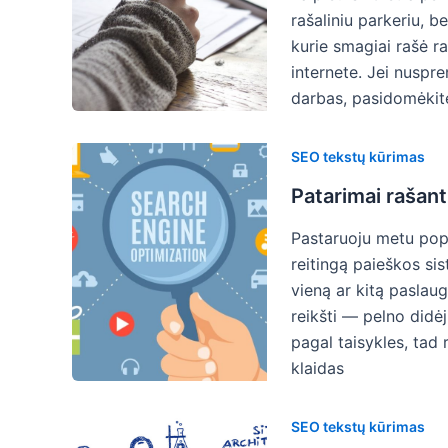
rašaliniu parkeriu, b
kurie smagiai rašė ra
internete. Jei nuspr
darbas, pasidomėkit
SEO tekstų kūrimas
Patarimai rašan
Pastaruoju metu popu
reitingą paieškos sis
vieną ar kitą paslaug
reikšti — pelno didėj
pagal taisykles, tad r
klaidas
SEO tekstų kūrimas