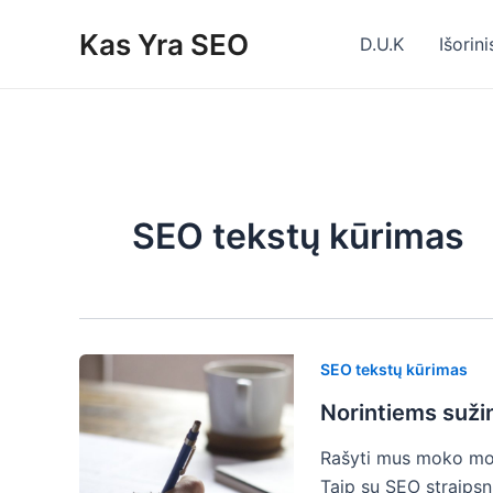
Skip
Kas Yra SEO
to
D.U.K
Išorin
content
SEO tekstų kūrimas
SEO tekstų kūrimas
Norintiems suži
Rašyti mus moko mok
Taip su SEO straipsni