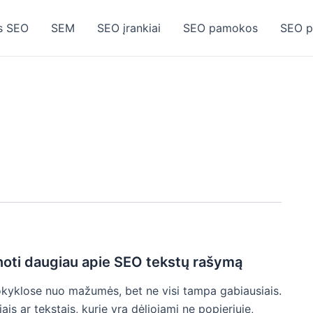
is SEO
SEM
SEO įrankiai
SEO pamokos
SEO p
noti daugiau apie SEO tekstų rašymą
yklose nuo mažumės, bet ne visi tampa gabiausiais.
ais ar tekstais, kurie yra dėliojami ne popieriuje,