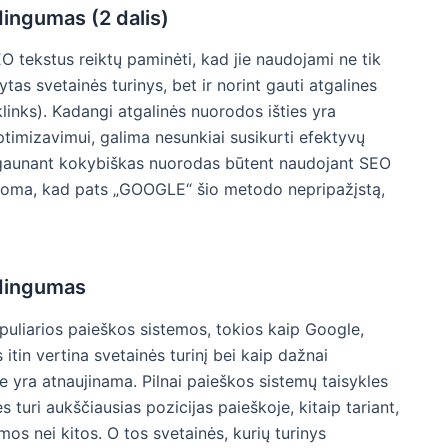
ingumas (2 dalis)
O tekstus reiktų paminėti, kad jie naudojami ne tik
tas svetainės turinys, bet ir norint gauti atgalines
links). Kadangi atgalinės nuorodos išties yra
ptimizavimui, galima nesunkiai susikurti efektyvų
 gaunant kokybiškas nuorodas būtent naudojant SEO
akoma, kad pats „GOOGLE“ šio metodo nepripažįstą,
dingumas
uliarios paieškos sistemos, tokios kaip Google,
 itin vertina svetainės turinį bei kaip dažnai
e yra atnaujinama. Pilnai paieškos sistemų taisykles
s turi aukščiausias pozicijas paieškoje, kitaip tariant,
mos nei kitos. O tos svetainės, kurių turinys