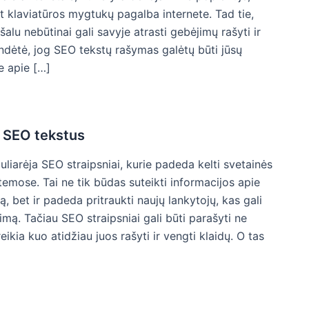
et klaviatūros mygtukų pagalba internete. Tad tie,
šalu nebūtinai gali savyje atrasti gebėjimų rašyti ir
endėtė, jog SEO tekstų rašymas galėtų būti jūsų
e apie […]
t SEO tekstus
liarėja SEO straipsniai, kurie padeda kelti svetainės
temose. Tai ne tik būdas suteikti informacijos apie
ą, bet ir padeda pritraukti naujų lankytojų, kas gali
imą. Tačiau SEO straipsniai gali būti parašyti ne
eikia kuo atidžiau juos rašyti ir vengti klaidų. O tas