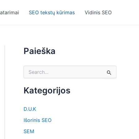
atarimai
SEO tekstų kūrimas
Vidinis SEO
Paieška
S
e
a
Kategorijos
r
c
h
D.U.K
f
o
Išorinis SEO
r
:
SEM