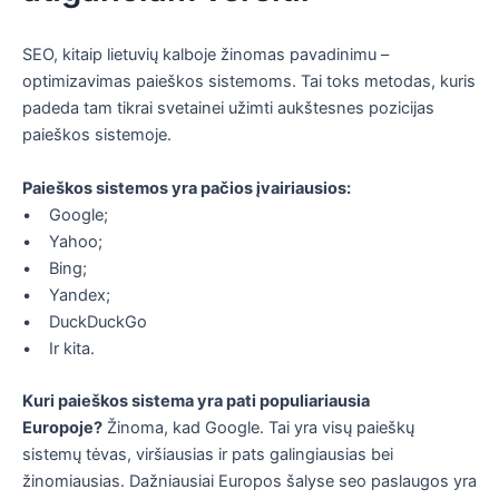
SEO, kitaip lietuvių kalboje žinomas pavadinimu –
optimizavimas paieškos sistemoms. Tai toks metodas, kuris
padeda tam tikrai svetainei užimti aukštesnes pozicijas
paieškos sistemoje.
Paieškos sistemos yra pačios įvairiausios:
• Google;
• Yahoo;
• Bing;
• Yandex;
• DuckDuckGo
• Ir kita.
Kuri paieškos sistema yra pati populiariausia
Europoje?
Žinoma, kad Google. Tai yra visų paieškų
sistemų tėvas, viršiausias ir pats galingiausias bei
žinomiausias. Dažniausiai Europos šalyse seo paslaugos yra