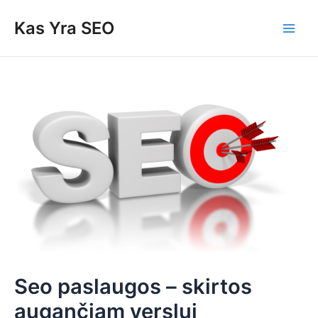
Skip
Post
Main
Kas Yra SEO
to
navigation
Men
content
Seo paslaugos – skirtos
augančiam verslui