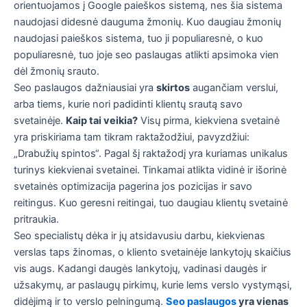
orientuojamos į Google paieškos sistemą, nes šia sistema
naudojasi didesnė dauguma žmonių. Kuo daugiau žmonių
naudojasi paieškos sistema, tuo ji populiaresnė, o kuo
populiaresnė, tuo joje seo paslaugas atlikti apsimoka vien
dėl žmonių srauto.
Seo paslaugos dažniausiai yra
skirtos
augančiam verslui,
arba tiems, kurie nori padidinti klientų srautą savo
svetainėje.
Kaip tai veikia?
Visų pirma, kiekviena svetainė
yra priskiriama tam tikram raktažodžiui, pavyzdžiui:
„Drabužių spintos“. Pagal šį raktažodį yra kuriamas unikalus
turinys kiekvienai svetainei. Tinkamai atlikta vidinė ir išorinė
svetainės optimizacija pagerina jos pozicijas ir savo
reitingus. Kuo geresni reitingai, tuo daugiau klientų svetainė
pritraukia.
Seo specialistų dėka ir jų atsidavusiu darbu, kiekvienas
verslas taps žinomas, o kliento svetainėje lankytojų skaičius
vis augs. Kadangi daugės lankytojų, vadinasi daugės ir
užsakymų, ar paslaugų pirkimų, kurie lems verslo vystymąsi,
didėjimą ir to verslo pelningumą.
Seo paslaugos
yra vienas