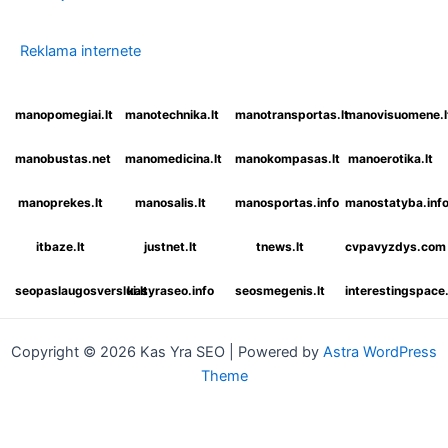
Reklama internete
manopomegiai.lt
manotechnika.lt
manotransportas.lt
manovisuomene.l
manobustas.net
manomedicina.lt
manokompasas.lt
manoerotika.lt
manoprekes.lt
manosalis.lt
manosportas.info
manostatyba.inf
itbaze.lt
justnet.lt
tnews.lt
cvpavyzdys.com
seopaslaugosverslui.lt
kasyraseo.info
seosmegenis.lt
interestingspac
Copyright © 2026 Kas Yra SEO | Powered by
Astra WordPress
Theme