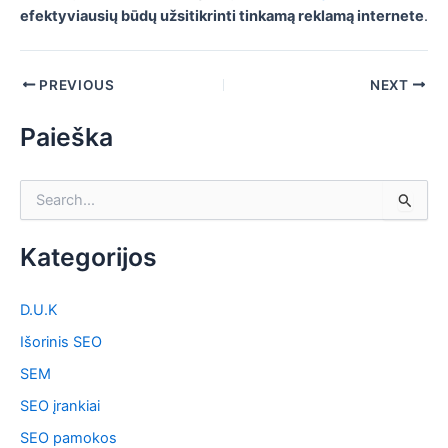
efektyviausių būdų užsitikrinti tinkamą reklamą internete
.
PREVIOUS
NEXT
Paieška
S
e
a
Kategorijos
r
c
h
D.U.K
f
o
Išorinis SEO
r
SEM
:
SEO įrankiai
SEO pamokos