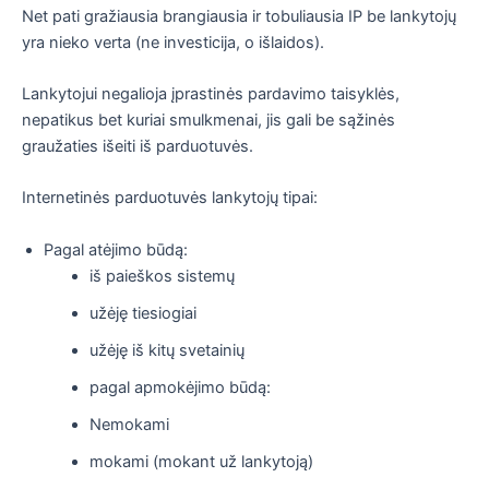
Net pati gražiausia brangiausia ir tobuliausia IP be lankytojų
yra nieko verta (ne investicija, o išlaidos).
Lankytojui negalioja įprastinės pardavimo taisyklės,
nepatikus bet kuriai smulkmenai, jis gali be sąžinės
graužaties išeiti iš parduotuvės.
Internetinės parduotuvės lankytojų tipai:
Pagal atėjimo būdą:
iš paieškos sistemų
užėję tiesiogiai
užėję iš kitų svetainių
pagal apmokėjimo būdą:
Nemokami
mokami (mokant už lankytoją)