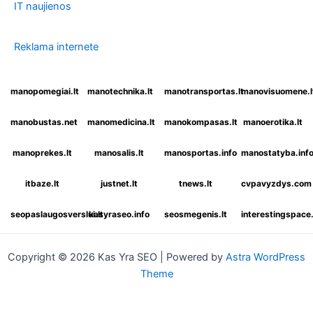
IT naujienos
Reklama internete
manopomegiai.lt
manotechnika.lt
manotransportas.lt
manovisuomene.l
manobustas.net
manomedicina.lt
manokompasas.lt
manoerotika.lt
manoprekes.lt
manosalis.lt
manosportas.info
manostatyba.inf
itbaze.lt
justnet.lt
tnews.lt
cvpavyzdys.com
seopaslaugosverslui.lt
kasyraseo.info
seosmegenis.lt
interestingspac
Copyright © 2026 Kas Yra SEO | Powered by
Astra WordPress
Theme