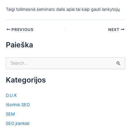
Taigi tolimesnė seminaro dalis apie tai kaip gauti lankytojų
PREVIOUS
NEXT
Paieška
S
e
a
Kategorijos
r
c
h
D.U.K
f
o
Išorinis SEO
r
SEM
:
SEO įrankiai