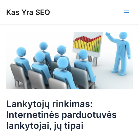
Skip
Post
Main
Kas Yra SEO
to
navigation
Men
content
Lankytojų rinkimas:
Internetinės parduotuvės
lankytojai, jų tipai